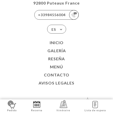
92800 Puteaux France
+33984556004
ES
INICIO
GALERÍA
RESEÑA
MENÚ
CONTACTO
AVISOS LEGALES
SITIO WEB CREADO CON
EN
Pedido
Reserva
Itinéraire
Lista de espera