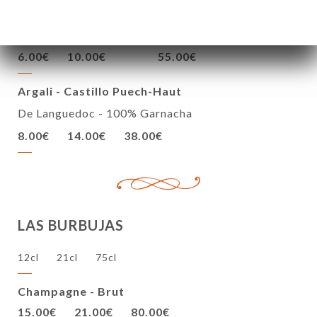
Portantica Rosato de Sicile
100% Neor d’Avola
6.00€
10.00€
55.00€
Argali - Castillo Puech-Haut
De Languedoc - 100% Garnacha
8.00€
14.00€
38.00€
LAS BURBUJAS
12cl
21cl
75cl
Champagne - Brut
15.00€
21.00€
80.00€