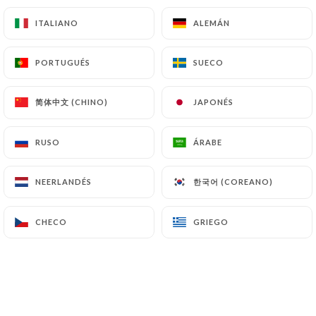
Suplementos
ITALIANO
ITALIANO
ALEMÁN
ALEMÁN
Jamón de Parma
4.00€
PORTUGUÉS
PORTUGUÉS
SUECO
SUECO
Charcutería
简体中文 (CHINO)
简体中文 (CHINO)
JAPONÉS
JAPONÉS
3.00€
RUSO
RUSO
ÁRABE
ÁRABE
Mozzarella de búfala - Burrata
4.00€
한국어 (COREANO)
한국어 (COREANO)
NEERLANDÉS
NEERLANDÉS
Verduras
1.50€
CHECO
CHECO
GRIEGO
GRIEGO
Huevos
1.50€