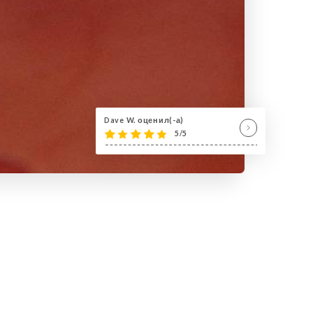
Dave W. оценил(-а)
5/5